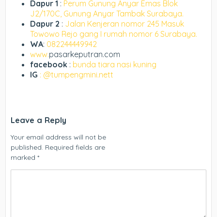
Dapur 1
:
Perum Gunung Anyar Emas Blok
J2/170C, Gunung Anyar Tambak Surabaya.
Dapur 2
:
Jalan Kenjeran nomor 245 Masuk
Towowo Rejo gang I rumah nomor 6 Surabaya.
WA
:
082244449942
www.
pasarkeputran.com
facebook
:
bunda tiara nasi kuning
IG
: @tumpengmini.nett
Leave a Reply
Your email address will not be
published.
Required fields are
marked
*