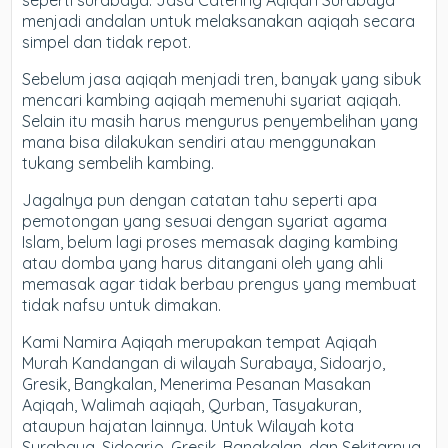
seperti surabaya. Jasa Catering Aqiqah Surabaya
menjadi andalan untuk melaksanakan aqiqah secara
simpel dan tidak repot.
Sebelum jasa aqiqah menjadi tren, banyak yang sibuk
mencari kambing aqiqah memenuhi syariat aqiqah.
Selain itu masih harus mengurus penyembelihan yang
mana bisa dilakukan sendiri atau menggunakan
tukang sembelih kambing.
Jagalnya pun dengan catatan tahu seperti apa
pemotongan yang sesuai dengan syariat agama
Islam, belum lagi proses memasak daging kambing
atau domba yang harus ditangani oleh yang ahli
memasak agar tidak berbau prengus yang membuat
tidak nafsu untuk dimakan.
Kami Namira Aqiqah merupakan tempat Aqiqah
Murah Kandangan di wilayah Surabaya, Sidoarjo,
Gresik, Bangkalan, Menerima Pesanan Masakan
Aqiqah, Walimah aqiqah, Qurban, Tasyakuran,
ataupun hajatan lainnya. Untuk Wilayah kota
Surabaya, Sidoarjo, Gresik, Bangkalan, dan Sekitarnya,