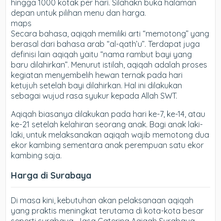
hingga 1000 kotak per hari. Silahakn buka halaman
depan untuk pilihan menu dan harga.
maps
Secara bahasa, aqiqah memiliki arti “memotong” yang
berasal dari bahasa arab “al-qath’u”. Terdapat juga
definisi lain aqiqah yaitu “nama rambut bayi yang
baru dilahirkan”. Menurut istilah, aqiqah adalah proses
kegiatan menyembelih hewan ternak pada hari
ketujuh setelah bayi dilahirkan. Hal ini dilakukan
sebagai wujud rasa syukur kepada Allah SWT.
Aqiqah biasanya dilakukan pada hari ke-7, ke-14, atau
ke-21 setelah kelahiran seorang anak. Bagi anak laki-
laki, untuk melaksanakan aqiqah wajib memotong dua
ekor kambing sementara anak perempuan satu ekor
kambing saja.
Harga di Surabaya
Di masa kini, kebutuhan akan pelaksanaan aqiqah
yang praktis meningkat terutama di kota-kota besar