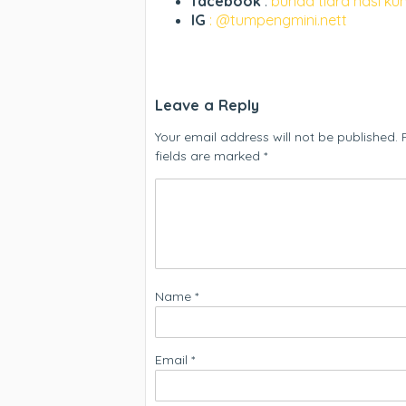
facebook
:
bunda tiara nasi ku
IG
: @tumpengmini.nett
Leave a Reply
Your email address will not be published.
fields are marked
*
Name
*
Email
*