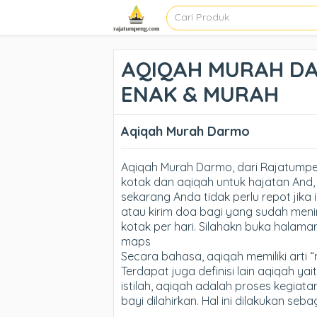
AQIQAH MURAH DAR
ENAK & MURAH
Aqiqah Murah Darmo
Aqiqah Murah Darmo, dari Rajatump
kotak dan aqiqah untuk hajatan And, 
sekarang Anda tidak perlu repot jika 
atau kirim doa bagi yang sudah meni
kotak per hari. Silahakn buka halama
maps
Secara bahasa, aqiqah memiliki arti 
Terdapat juga definisi lain aqiqah ya
istilah, aqiqah adalah proses kegiat
bayi dilahirkan. Hal ini dilakukan se