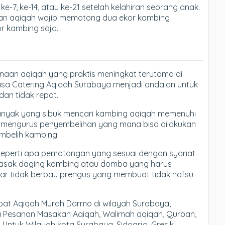
e-7, ke-14, atau ke-21 setelah kelahiran seorang anak.
akan aqiqah wajib memotong dua ekor kambing
r kambing saja.
anaan aqiqah yang praktis meningkat terutama di
asa Catering Aqiqah Surabaya menjadi andalan untuk
an tidak repot.
banyak yang sibuk mencari kambing aqiqah memenuhi
rus mengurus penyembelihan yang mana bisa dilakukan
mbelih kambing.
eperti apa pemotongan yang sesuai dengan syariat
masak daging kambing atau domba yang harus
gar tidak berbau prengus yang membuat tidak nafsu
at Aqiqah Murah Darmo di wilayah Surabaya,
ma Pesanan Masakan Aqiqah, Walimah aqiqah, Qurban,
 Untuk Wilayah kota Surabaya, Sidoarjo, Gresik,