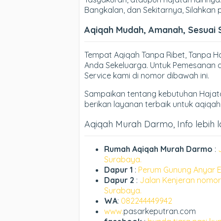
Bangkalan, dan Sekitarnya, Silahkan
Aqiqah Mudah, Amanah, Sesuai 
Tempat Aqiqah Tanpa Ribet, Tanpa 
Anda Sekeluarga. Untuk Pemesanan d
Service kami di nomor dibawah ini.
Sampaikan tentang kebutuhan Hajata
berikan layanan terbaik untuk aqiqa
Aqiqah Murah Darmo, Info lebih l
Rumah Aqiqah Murah Darmo
:
Surabaya.
Dapur 1
:
Perum Gunung Anyar E
Dapur 2
:
Jalan Kenjeran nomor
Surabaya.
WA
:
082244449942
www.
pasarkeputran.com