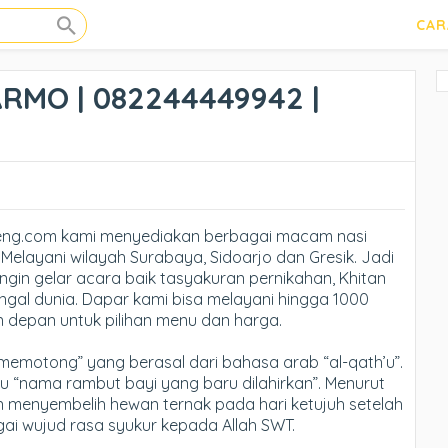
CAR
MO | 082244449942 |
eng.com kami menyediakan berbagai macam nasi
Melayani wilayah Surabaya, Sidoarjo dan Gresik. Jadi
ingin gelar acara baik tasyakuran pernikahan, Khitan
ngal dunia. Dapar kami bisa melayani hingga 1000
n depan untuk pilihan menu dan harga.
“memotong” yang berasal dari bahasa arab “al-qath’u”.
itu “nama rambut bayi yang baru dilahirkan”. Menurut
an menyembelih hewan ternak pada hari ketujuh setelah
bagai wujud rasa syukur kepada Allah SWT.