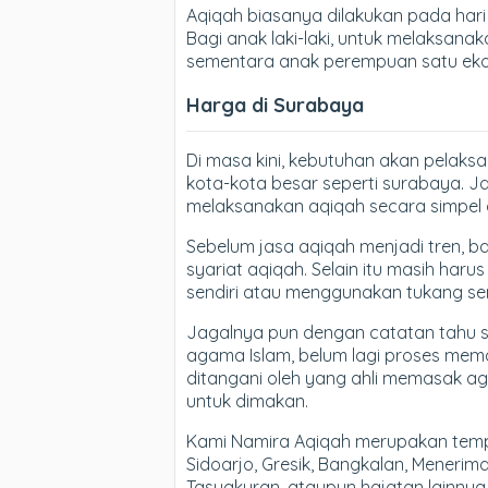
Aqiqah biasanya dilakukan pada hari k
Bagi anak laki-laki, untuk melaksan
sementara anak perempuan satu eko
Harga di Surabaya
Di masa kini, kebutuhan akan pelaks
kota-kota besar seperti surabaya. J
melaksanakan aqiqah secara simpel d
Sebelum jasa aqiqah menjadi tren, 
syariat aqiqah. Selain itu masih ha
sendiri atau menggunakan tukang se
Jagalnya pun dengan catatan tahu s
agama Islam, belum lagi proses me
ditangani oleh yang ahli memasak a
untuk dimakan.
Kami Namira Aqiqah merupakan temp
Sidoarjo, Gresik, Bangkalan, Meneri
Tasyakuran, ataupun hajatan lainnya.