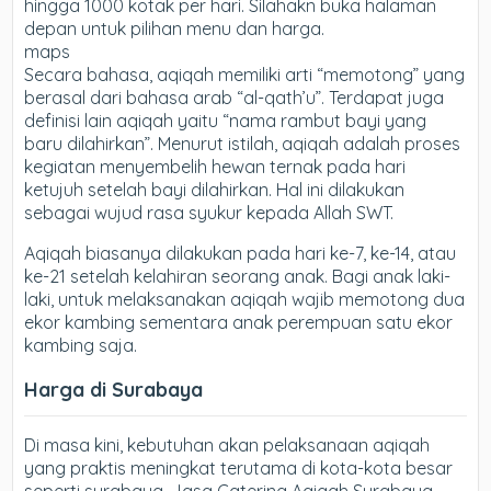
hingga 1000 kotak per hari. Silahakn buka halaman
depan untuk pilihan menu dan harga.
maps
Secara bahasa, aqiqah memiliki arti “memotong” yang
berasal dari bahasa arab “al-qath’u”. Terdapat juga
definisi lain aqiqah yaitu “nama rambut bayi yang
baru dilahirkan”. Menurut istilah, aqiqah adalah proses
kegiatan menyembelih hewan ternak pada hari
ketujuh setelah bayi dilahirkan. Hal ini dilakukan
sebagai wujud rasa syukur kepada Allah SWT.
Aqiqah biasanya dilakukan pada hari ke-7, ke-14, atau
ke-21 setelah kelahiran seorang anak. Bagi anak laki-
laki, untuk melaksanakan aqiqah wajib memotong dua
ekor kambing sementara anak perempuan satu ekor
kambing saja.
Harga di Surabaya
Di masa kini, kebutuhan akan pelaksanaan aqiqah
yang praktis meningkat terutama di kota-kota besar