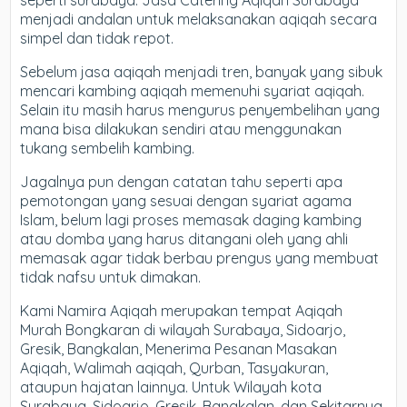
seperti surabaya. Jasa Catering Aqiqah Surabaya
menjadi andalan untuk melaksanakan aqiqah secara
simpel dan tidak repot.
Sebelum jasa aqiqah menjadi tren, banyak yang sibuk
mencari kambing aqiqah memenuhi syariat aqiqah.
Selain itu masih harus mengurus penyembelihan yang
mana bisa dilakukan sendiri atau menggunakan
tukang sembelih kambing.
Jagalnya pun dengan catatan tahu seperti apa
pemotongan yang sesuai dengan syariat agama
Islam, belum lagi proses memasak daging kambing
atau domba yang harus ditangani oleh yang ahli
memasak agar tidak berbau prengus yang membuat
tidak nafsu untuk dimakan.
Kami Namira Aqiqah merupakan tempat Aqiqah
Murah Bongkaran di wilayah Surabaya, Sidoarjo,
Gresik, Bangkalan, Menerima Pesanan Masakan
Aqiqah, Walimah aqiqah, Qurban, Tasyakuran,
ataupun hajatan lainnya. Untuk Wilayah kota
Surabaya, Sidoarjo, Gresik, Bangkalan, dan Sekitarnya,