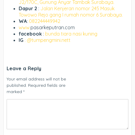
J2/170C, Gunung Anyar Tambak Surabaya.
Dapur 2
:
Jalan Kenjeran nomor 245 Masuk
Towowo Rejo gang I rumah nomor 6 Surabaya.
WA
:
082244449942
www.
pasarkeputran.com
facebook
:
bunda tiara nasi kuning
IG
: @tumpengmini.nett
Leave a Reply
Your email address will not be
published.
Required fields are
marked
*