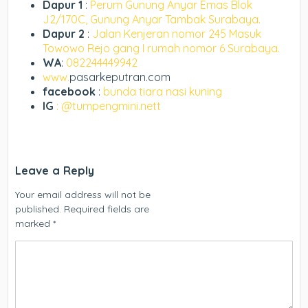
Dapur 1
:
Perum Gunung Anyar Emas Blok
J2/170C, Gunung Anyar Tambak Surabaya.
Dapur 2
:
Jalan Kenjeran nomor 245 Masuk
Towowo Rejo gang I rumah nomor 6 Surabaya.
WA
:
082244449942
www.
pasarkeputran.com
facebook
:
bunda tiara nasi kuning
IG
: @tumpengmini.nett
Leave a Reply
Your email address will not be
published.
Required fields are
marked
*