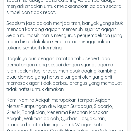
seperti surabaya. Jasa Catering Aqiqah Surabaya
menjadi andalan untuk melaksanakan aqiqah secara
simpel dan tidak repot.
Sebelum jasa aqiqah menjadi tren, banyak yang sibuk
mencari kambing aqiqah memenuhi syariat aqiqah.
Selain itu masih harus mengurus penyembelihan yang
mana bisa dilakukan sendiri atau menggunakan
tukang sembelih kambing.
Jagalnya pun dengan catatan tahu seperti apa
pemotongan yang sesuai dengan syariat agama
Islam, belum lagi proses memasak daging kambing
atau domba yang harus ditangani oleh yang ahli
memasak agar tidak berbau prengus yang membuat
tidak nafsu untuk dimakan.
Kami Namira Aqiqah merupakan tempat Aqiqah
Menur Pumpungan di wilayah Surabaya, Sidoarjo,
Gresik, Bangkalan, Menerima Pesanan Masakan
Aqiqah, Walimah aqiqah, Qurban, Tasyakuran,
ataupun hajatan lainnya. Untuk Wilayah kota
Surabaya, Sidoarjo, Gresik, Bangkalan, dan Sekitarnya,