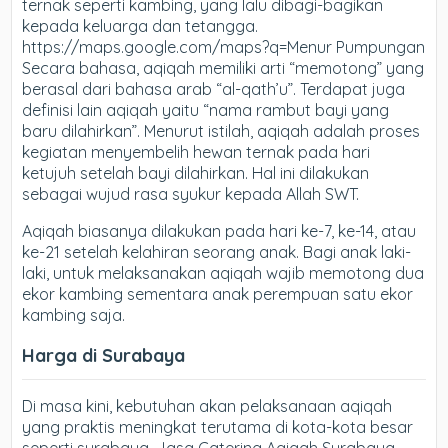
ternak seperti kambing, yang lalu dibagi-bagikan
kepada keluarga dan tetangga.
https://maps.google.com/maps?q=Menur Pumpungan
Secara bahasa, aqiqah memiliki arti “memotong” yang
berasal dari bahasa arab “al-qath’u”. Terdapat juga
definisi lain aqiqah yaitu “nama rambut bayi yang
baru dilahirkan”. Menurut istilah, aqiqah adalah proses
kegiatan menyembelih hewan ternak pada hari
ketujuh setelah bayi dilahirkan. Hal ini dilakukan
sebagai wujud rasa syukur kepada Allah SWT.
Aqiqah biasanya dilakukan pada hari ke-7, ke-14, atau
ke-21 setelah kelahiran seorang anak. Bagi anak laki-
laki, untuk melaksanakan aqiqah wajib memotong dua
ekor kambing sementara anak perempuan satu ekor
kambing saja.
Harga di Surabaya
Di masa kini, kebutuhan akan pelaksanaan aqiqah
yang praktis meningkat terutama di kota-kota besar