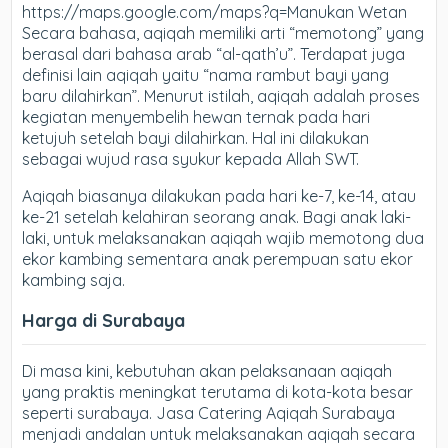
https://maps.google.com/maps?q=Manukan Wetan
Secara bahasa, aqiqah memiliki arti “memotong” yang
berasal dari bahasa arab “al-qath’u”. Terdapat juga
definisi lain aqiqah yaitu “nama rambut bayi yang
baru dilahirkan”. Menurut istilah, aqiqah adalah proses
kegiatan menyembelih hewan ternak pada hari
ketujuh setelah bayi dilahirkan. Hal ini dilakukan
sebagai wujud rasa syukur kepada Allah SWT.
Aqiqah biasanya dilakukan pada hari ke-7, ke-14, atau
ke-21 setelah kelahiran seorang anak. Bagi anak laki-
laki, untuk melaksanakan aqiqah wajib memotong dua
ekor kambing sementara anak perempuan satu ekor
kambing saja.
Harga di Surabaya
Di masa kini, kebutuhan akan pelaksanaan aqiqah
yang praktis meningkat terutama di kota-kota besar
seperti surabaya. Jasa Catering Aqiqah Surabaya
menjadi andalan untuk melaksanakan aqiqah secara