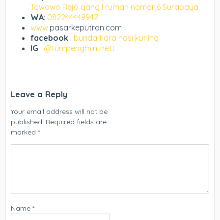
Towowo Rejo gang I rumah nomor 6 Surabaya.
WA
:
082244449942
www.
pasarkeputran.com
facebook
:
bunda tiara nasi kuning
IG
: @tumpengmini.nett
Leave a Reply
Your email address will not be
published.
Required fields are
marked
*
Name
*