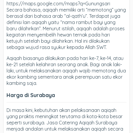
https://maps.google.com/maps?q=Gunungsari
Secara bahasa, aqiqah memiliki arti “memotong” yang
berasal dari bahasa arab “al-qath’u”. Terdapat juga
definisi lain aqiqah yaitu “nama rambut bayi yang
baru dilahirkan”. Menurut istilah, aqiqah adalah proses
kegiatan menyembelih hewan ternak pada hari
ketujuh setelah bayi dilahirkan. Hal ini dilakukan
sebagai wujud rasa syukur kepada Allah SWT.
Aqiqah biasanya dilakukan pada hari ke-7, ke-14, atau
ke-21 setelah kelahiran seorang anak. Bagi anak laki-
laki, untuk melaksanakan aqiqah wajib memotong dua
ekor kambing sementara anak perempuan satu ekor
kambing saja.
Harga di Surabaya
Di masa kini, kebutuhan akan pelaksanaan aqiqah
yang praktis meningkat terutama di kota-kota besar
seperti surabaya. Jasa Catering Aqiqah Surabaya
menjadi andalan untuk melaksanakan aqiqah secara