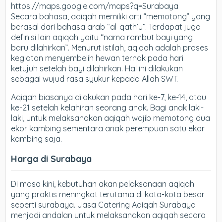
https://maps.google.com/maps?q=Surabaya
Secara bahasa, aqiqah memiliki arti “memotong” yang
berasal dari bahasa arab “al-qath’u”. Terdapat juga
definisi lain aqiqah yaitu “nama rambut bayi yang
baru dilahirkan”. Menurut istilah, aqiqah adalah proses
kegiatan menyembelih hewan ternak pada hari
ketujuh setelah bayi dilahirkan. Hal ini dilakukan
sebagai wujud rasa syukur kepada Allah SWT.
Aqiqah biasanya dilakukan pada hari ke-7, ke-14, atau
ke-21 setelah kelahiran seorang anak. Bagi anak laki-
laki, untuk melaksanakan aqiqah wajib memotong dua
ekor kambing sementara anak perempuan satu ekor
kambing saja.
Harga di Surabaya
Di masa kini, kebutuhan akan pelaksanaan aqiqah
yang praktis meningkat terutama di kota-kota besar
seperti surabaya. Jasa Catering Aqiqah Surabaya
menjadi andalan untuk melaksanakan aqiqah secara