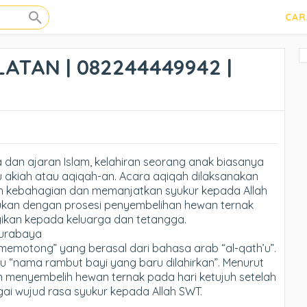
CAR
ATAN | 082244449942 |
 dan ajaran Islam, kelahiran seorang anak biasanya
 akiah atau aqiqah-an. Acara aqiqah dilaksanakan
 kebahagian dan memanjatkan syukur kepada Allah
ukan dengan prosesi penyembelihan hewan ternak
agikan kepada keluarga dan tetangga.
Surabaya
“memotong” yang berasal dari bahasa arab “al-qath’u”.
itu “nama rambut bayi yang baru dilahirkan”. Menurut
an menyembelih hewan ternak pada hari ketujuh setelah
bagai wujud rasa syukur kepada Allah SWT.