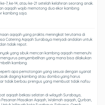
e-7, ke-14, atau ke-21 setelah kelahiran seorang anak.
akan aqiqah wajib memotong dua ekor kambing
r kambing saja.
anaan aqiqah yang praktis meningkat terutama di
asa Catering Aqiqah Surabaya menjadi andalan untuk
an tidak repot.
banyak yang sibuk mencari kambing aqiqah memenuhi
rus mengurus penyembelihan yang mana bisa dilakukan
mbelih kambing.
eperti apa pemotongan yang sesuai dengan syariat
masak daging kambing atau domba yang harus
gar tidak berbau prengus yang membuat tidak nafsu
t aqiqah bekasi selatan di wilayah Surabaya,
ma Pesanan Masakan Aqiqah, Walimah aqiqah, Qurban,
 Untuk Wilayah kota Surabaya, Sidoarjo, Gresik,