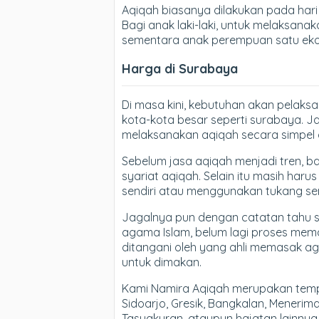
Aqiqah biasanya dilakukan pada hari k
Bagi anak laki-laki, untuk melaksan
sementara anak perempuan satu eko
Harga di Surabaya
Di masa kini, kebutuhan akan pelaks
kota-kota besar seperti surabaya. J
melaksanakan aqiqah secara simpel d
Sebelum jasa aqiqah menjadi tren, 
syariat aqiqah. Selain itu masih ha
sendiri atau menggunakan tukang se
Jagalnya pun dengan catatan tahu s
agama Islam, belum lagi proses me
ditangani oleh yang ahli memasak a
untuk dimakan.
Kami Namira Aqiqah merupakan tempa
Sidoarjo, Gresik, Bangkalan, Meneri
Tasyakuran, ataupun hajatan lainnya.