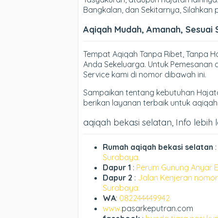
Bangkalan, dan Sekitarnya, Silahkan
Aqiqah Mudah, Amanah, Sesuai 
Tempat Aqiqah Tanpa Ribet, Tanpa 
Anda Sekeluarga. Untuk Pemesanan d
Service kami di nomor dibawah ini.
Sampaikan tentang kebutuhan Hajata
berikan layanan terbaik untuk aqiqa
aqiqah bekasi selatan, Info lebih 
Rumah aqiqah bekasi selatan
Surabaya.
Dapur 1
:
Perum Gunung Anyar E
Dapur 2
:
Jalan Kenjeran nomor
Surabaya.
WA
:
082244449942
www.
pasarkeputran.com