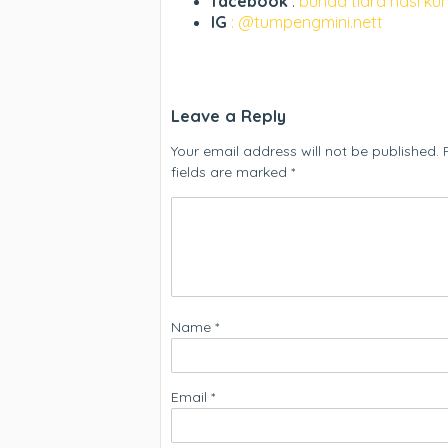
facebook
:
bunda tiara nasi ku
IG
: @tumpengmini.nett
Leave a Reply
Your email address will not be published.
fields are marked
*
Name
*
Email
*