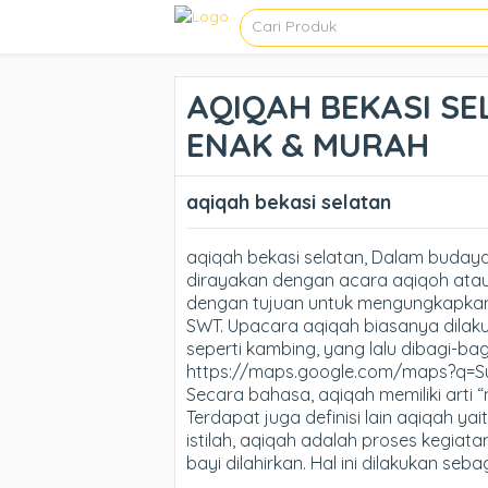
AQIQAH BEKASI SEL
ENAK & MURAH
aqiqah bekasi selatan
aqiqah bekasi selatan, Dalam budaya
dirayakan dengan acara aqiqoh atau
dengan tujuan untuk mengungkapkan
SWT. Upacara aqiqah biasanya dilak
seperti kambing, yang lalu dibagi-b
https://maps.google.com/maps?q=
Secara bahasa, aqiqah memiliki arti 
Terdapat juga definisi lain aqiqah ya
istilah, aqiqah adalah proses kegiat
bayi dilahirkan. Hal ini dilakukan se