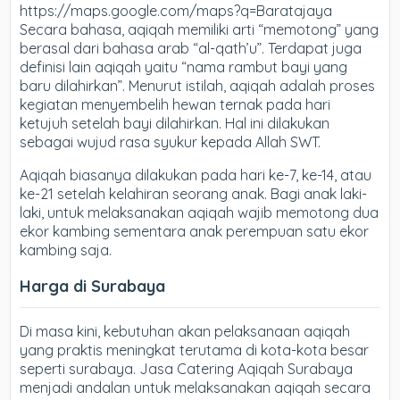
https://maps.google.com/maps?q=Baratajaya
Secara bahasa, aqiqah memiliki arti “memotong” yang
berasal dari bahasa arab “al-qath’u”. Terdapat juga
definisi lain aqiqah yaitu “nama rambut bayi yang
baru dilahirkan”. Menurut istilah, aqiqah adalah proses
kegiatan menyembelih hewan ternak pada hari
ketujuh setelah bayi dilahirkan. Hal ini dilakukan
sebagai wujud rasa syukur kepada Allah SWT.
Aqiqah biasanya dilakukan pada hari ke-7, ke-14, atau
ke-21 setelah kelahiran seorang anak. Bagi anak laki-
laki, untuk melaksanakan aqiqah wajib memotong dua
ekor kambing sementara anak perempuan satu ekor
kambing saja.
Harga di Surabaya
Di masa kini, kebutuhan akan pelaksanaan aqiqah
yang praktis meningkat terutama di kota-kota besar
seperti surabaya. Jasa Catering Aqiqah Surabaya
menjadi andalan untuk melaksanakan aqiqah secara