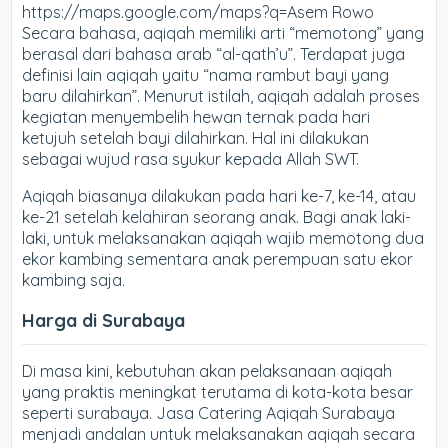
https://maps.google.com/maps?q=Asem Rowo
Secara bahasa, aqiqah memiliki arti “memotong” yang
berasal dari bahasa arab “al-qath’u”. Terdapat juga
definisi lain aqiqah yaitu “nama rambut bayi yang
baru dilahirkan”. Menurut istilah, aqiqah adalah proses
kegiatan menyembelih hewan ternak pada hari
ketujuh setelah bayi dilahirkan. Hal ini dilakukan
sebagai wujud rasa syukur kepada Allah SWT.
Aqiqah biasanya dilakukan pada hari ke-7, ke-14, atau
ke-21 setelah kelahiran seorang anak. Bagi anak laki-
laki, untuk melaksanakan aqiqah wajib memotong dua
ekor kambing sementara anak perempuan satu ekor
kambing saja.
Harga di Surabaya
Di masa kini, kebutuhan akan pelaksanaan aqiqah
yang praktis meningkat terutama di kota-kota besar
seperti surabaya. Jasa Catering Aqiqah Surabaya
menjadi andalan untuk melaksanakan aqiqah secara