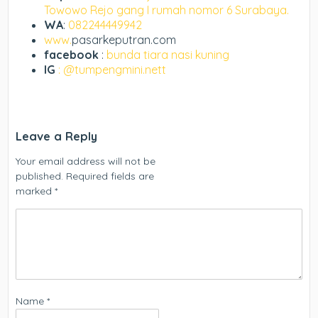
Towowo Rejo gang I rumah nomor 6 Surabaya.
WA
:
082244449942
www.
pasarkeputran.com
facebook
:
bunda tiara nasi kuning
IG
: @tumpengmini.nett
Leave a Reply
Your email address will not be
published.
Required fields are
marked
*
Name
*