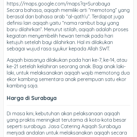
https://maps.google.com/maps?q=Surabaya
Secara bahasa, aqiqah memiliki arti “memotong” yang
berasal dari bahasa arab “al-qath’u”. Terdapat juga
definisi lain aqiqah yaitu “nama rambut bayi yang
baru dilahirkan”. Menurut istilah, aqiqah adalah proses
kegiatan menyembelih hewan ternak pada hari
ketujuh setelah bayi dilahirkan. Hal ini dilakukan
sebagai wujud rasa syukur kepada Allah SWT.
Aqiqah biasanya dilakukan pada hari ke-7, ke-14, atau
ke-21 setelah kelahiran seorang anak. Bagi anak laki-
laki, untuk melaksanakan aqiqah wajib memotong dua
ekor kambing sementara anak perempuan satu ekor
kambing saja.
Harga di Surabaya
Di masa kini, kebutuhan akan pelaksanaan aqiqah
yang praktis meningkat terutama di kota-kota besar
seperti surabaya. Jasa Catering Aqiqah Surabaya
menjadi andalan untuk melaksanakan aqiqah secara