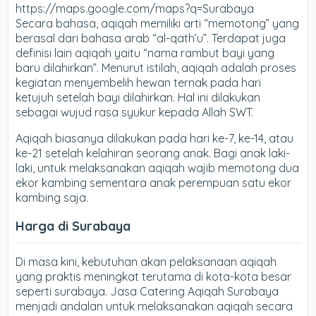
https://maps.google.com/maps?q=Surabaya
Secara bahasa, aqiqah memiliki arti “memotong” yang
berasal dari bahasa arab “al-qath’u”. Terdapat juga
definisi lain aqiqah yaitu “nama rambut bayi yang
baru dilahirkan”. Menurut istilah, aqiqah adalah proses
kegiatan menyembelih hewan ternak pada hari
ketujuh setelah bayi dilahirkan. Hal ini dilakukan
sebagai wujud rasa syukur kepada Allah SWT.
Aqiqah biasanya dilakukan pada hari ke-7, ke-14, atau
ke-21 setelah kelahiran seorang anak. Bagi anak laki-
laki, untuk melaksanakan aqiqah wajib memotong dua
ekor kambing sementara anak perempuan satu ekor
kambing saja.
Harga di Surabaya
Di masa kini, kebutuhan akan pelaksanaan aqiqah
yang praktis meningkat terutama di kota-kota besar
seperti surabaya. Jasa Catering Aqiqah Surabaya
menjadi andalan untuk melaksanakan aqiqah secara